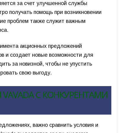
ляется за счет улучшенной службы
тро получать помощь при возникновении
ие проблем также служит важным
са.
тимента акционных предложений
ов и создает новые возможности для
ить за новизной, чтобы не упустить
ровать свою выгоду.
 VAVADA С КОНКУРЕНТАМИ
редложениях, важно сравнить условия и