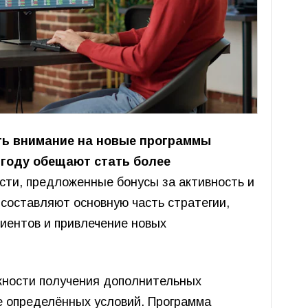
ть внимание на новые программы
 году обещают стать более
сти, предложенные бонусы за активность и
составляют основную часть стратегии,
иентов и привлечение новых
жности получения дополнительных
е определённых условий. Программа