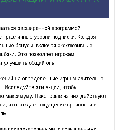
оваться расширенной программой
ет различные уровни подписки. Каждая
альные бонусы, включая эксклюзивные
бэки. Это позволяет игрокам
и улучшить общий опыт.
ений на определенные игры значительно
. Исследуйте эти акции, чтобы
о максимуму. Некоторые из них действуют
ени, что создает ощущение срочности и
ям.
ее привлекательными, с повышенными