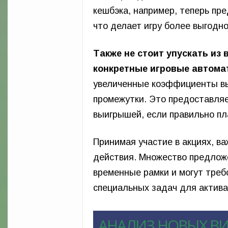
кешбэка, например, теперь пр
что делает игру более выгодно
Также не стоит упускать из
конкретные игровые автома
увеличенные коэффициенты вы
промежутки. Это предоставляе
выигрышей, если правильно пл
Принимая участие в акциях, ва
действия. Множество предлож
временные рамки и могут треб
специальных задач для актива
АНАЛИЗ НОВЫХ ВИ