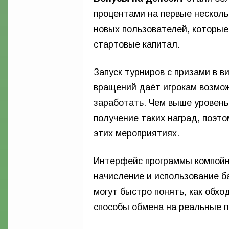
процентами на первые несколь
новых пользователей, которые
стартовые капитал.
Запуск турниров с призами в 
вращений даёт игрокам возмож
заработать. Чем выше уровень
получение таких наград, поэт
этих мероприятиях.
Интерфейс программы компойн
начисление и использование б
могут быстро понять, как обхо
способы обмена на реальные п